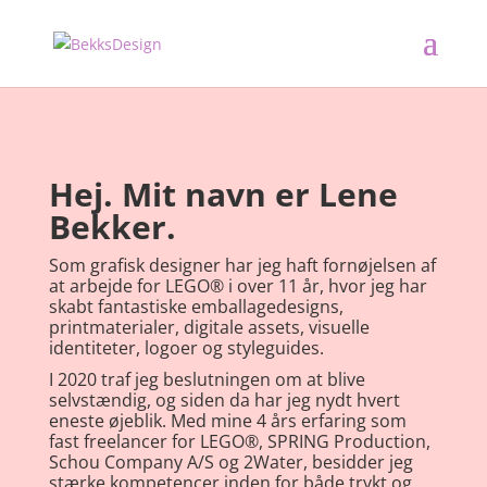
Hej. Mit navn er Lene
Bekker.
Som grafisk designer har jeg haft fornøjelsen af
at arbejde for LEGO® i over 11 år, hvor jeg har
skabt fantastiske emballagedesigns,
printmaterialer, digitale assets, visuelle
identiteter, logoer og styleguides.
I 2020 traf jeg beslutningen om at blive
selvstændig, og siden da har jeg nydt hvert
eneste øjeblik. Med mine 4 års erfaring som
fast freelancer for LEGO®, SPRING Production,
Schou Company A/S og 2Water, besidder jeg
stærke kompetencer inden for både trykt og