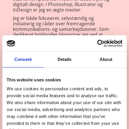
digitalt design. I Photoshop, Illustrator og
InDesign er jeg en ægte mester.
Jeg er både fokuseret, selvstændig og
initiativrig og råder over fremragende
kommunikations- og samarbejdsevner. Som
dedikeret holdspiller blomstrer jeg ved at
arbejde sammen med andre og dele min viden
og erfaring. Når I vælger mig som jeres
designer, kan I være sikre på, at jeres kunder
og projekter bliver behandlet med omhu og
Consent
Details
About
præcision. Jeg er ekspert i at følge
designmanualer og står altid åben for nye
idéer og forbedringer af layoutet.
This website uses cookies
Derudover besidder jeg en solid forståelse for
projektløsninger og vil være med jer hele vejen
We use cookies to personalise content and ads, to
fra start til tryk. Hvad angår arbejdstid er jeg
provide social media features and to analyse our traffic.
fleksibel og sørger altid for at levere til tiden.
Jeg er i stand til at løse opgaverne enten fra mit
We also share information about your use of our site with
eget kontor eller hos jer. Afstand udgør aldrig
our social media, advertising and analytics partners who
noget problem.
may combine it with other information that you’ve
Med snart 15 års erfaring inden for grafisk
provided to them or that they’ve collected from your use
design er ingen opgave for lille eller for stor for